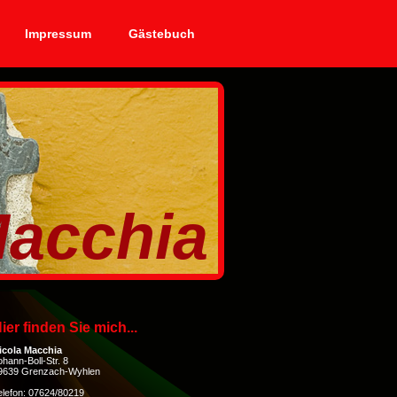
Impressum
Gästebuch
cchia
ier finden Sie mich...
icola Macchia
ohann-Boll-Str. 8
9639 Grenzach-Wyhlen
elefon: 07624/80219