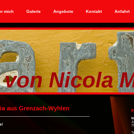
r mich
Galerie
Angebote
Kontakt
Anfahrt
`
Nicola Ma
hia aus Grenzach-Wyhlen
H
N
J
e!
7
T