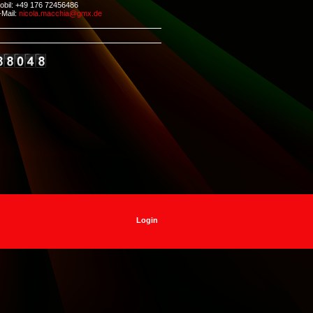
obil: +49 176 72456486
-Mail:
nicola.macchia@gmx.de
Login